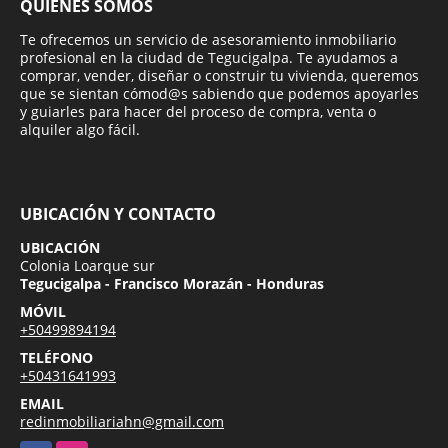
QUIÉNES SOMOS
Te ofrecemos un servicio de asesoramiento inmobiliario
profesional en la ciudad de Tegucigalpa. Te ayudamos a
comprar, vender, diseñar o construir tu vivienda, queremos
que se sientan cómod@s sabiendo que podemos apoyarles
y guiarles para hacer del proceso de compra, venta o
alquiler algo fácil.
UBICACIÓN Y CONTACTO
UBICACIÓN
Colonia Loarque sur
Tegucigalpa - Francisco Morazán - Honduras
MÓVIL
+50499894194
TELÉFONO
+50431641993
EMAIL
redinmobiliariahn@gmail.com