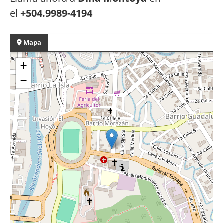
el
+504.9989-4194
Mapa
+
−