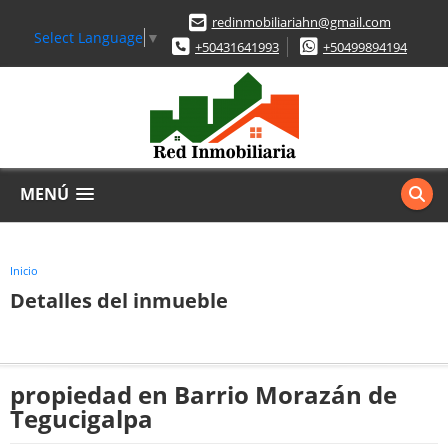
redinmobiliariahn@gmail.com
Select Language
▼
+50431641993
+50499894194
MENÚ
Inicio
Detalles del inmueble
propiedad en Barrio Morazán de
Tegucigalpa