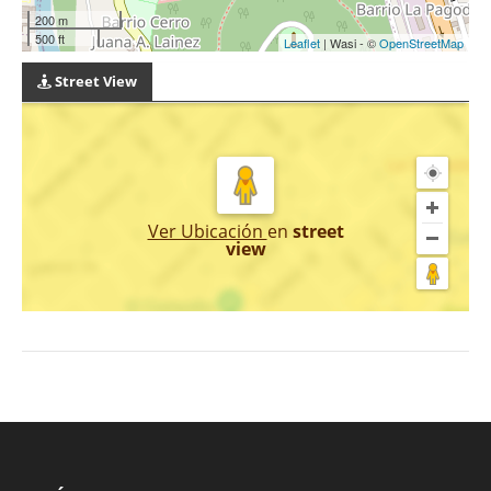
200 m
500 ft
Leaflet
| Wasi - ©
OpenStreetMap
Street View
Ver Ubicación
en
street
view