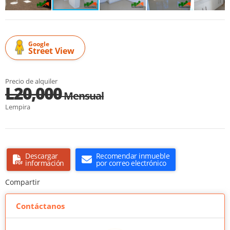
Google
Street View
Precio de alquiler
L20,000
Mensual
Lempira
Descargar
Recomendar inmueble
información
por correo electrónico
Compartir
Contáctanos