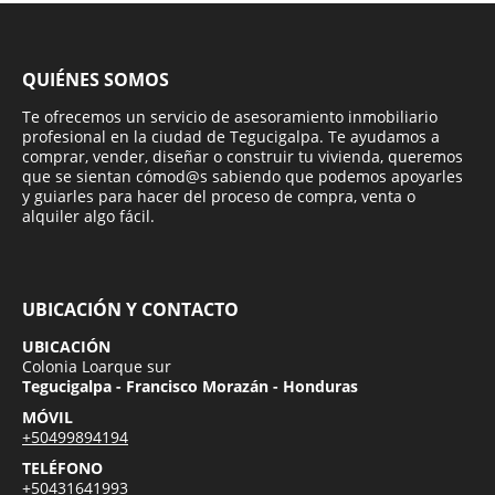
QUIÉNES SOMOS
Te ofrecemos un servicio de asesoramiento inmobiliario
profesional en la ciudad de Tegucigalpa. Te ayudamos a
comprar, vender, diseñar o construir tu vivienda, queremos
que se sientan cómod@s sabiendo que podemos apoyarles
y guiarles para hacer del proceso de compra, venta o
alquiler algo fácil.
UBICACIÓN Y CONTACTO
UBICACIÓN
Colonia Loarque sur
Tegucigalpa - Francisco Morazán - Honduras
MÓVIL
+50499894194
TELÉFONO
+50431641993