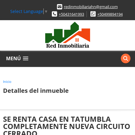
redinmobiliariahn@gmail.com
Select Language
▼
+50431641993
+50499894194
MENÚ
Inicio
Detalles del inmueble
SE RENTA CASA EN TATUMBLA
COMPLETAMENTE NUEVA CIRCUITO
CERRADO