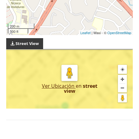
200 m
500 ft
Leaflet
| Wasi - ©
OpenStreetMap
Street View
Ver Ubicación
en
street
view